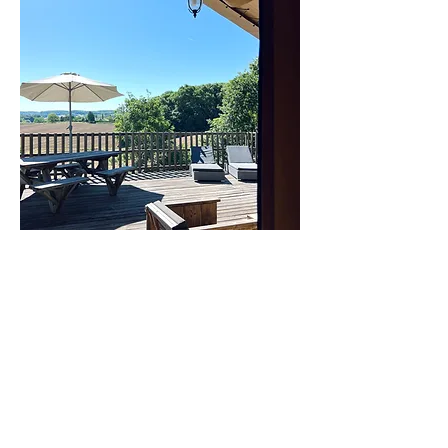
Hoogseizoen ( juli-augustus)
1300€/week
Tussenseizoen (juni en september)
1000€/week
Laagseizoen
890€/week
Aankomst- en vertrekdagen zijn
bespreekbaar.