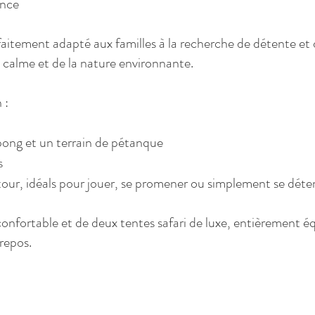
ence
tement adapté aux familles à la recherche de détente et de
u calme et de la nature environnante.
 :
pong et un terrain de pétanque
s
tour, idéals pour jouer, se promener ou simplement se déte
nfortable et de deux tentes safari de luxe, entièrement é
 repos.