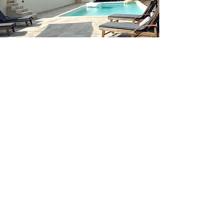
Tarifs
Haute saison (juillet-août)
: 1 300
€/semaine
Moyenne saison (juin et septembre)
:
1 000 €/semaine
Basse saison
: 890 €/semaine
Les dates d'arrivée et de départ sont
négociables.
Les arrivées et les départs se font le